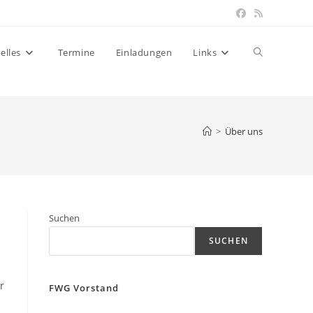
Website-
elles
Termine
Einladungen
Links
Suche
>
Über uns
umschalten
Suchen
SUCHEN
r
FWG Vorstand